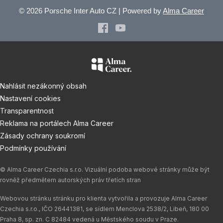
© 2026 Porsche Inter Auto CZ | Powered by
Alma Career
Nahlásit nezákonný obsah
Nastavení cookies
Transparentnost
Reklama na portálech Alma Career
Zásady ochrany soukromí
Podmínky používání
© Alma Career Czechia s.r.o. Vizuální podoba webové stránky může být
rovněž předmětem autorských práv třetích stran
Webovou stránku stránku pro klienta vytvořila a provozuje Alma Career
Czechia s.r.o., IČO 26441381, se sídlem Menclova 2538/2, Libeň, 180 00
Praha 8, sp. zn. C 82484 vedená u Městského soudu v Praze.