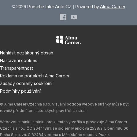
© 2026 Porsche Inter Auto CZ | Powered by
Alma Career
Nahlásit nezákonný obsah
Nastavení cookies
Transparentnost
Reklama na portálech Alma Career
Zásady ochrany soukromí
Podmínky používání
© Alma Career Czechia s.r.o. Vizuální podoba webové stránky může být
rovněž předmětem autorských práv třetích stran
Webovou stránku stránku pro klienta vytvořila a provozuje Alma Career
Czechia s.r.o., IČO 26441381, se sídlem Menclova 2538/2, Libeň, 180 00
Praha 8, sp. zn. C 82484 vedená u Městského soudu v Praze.